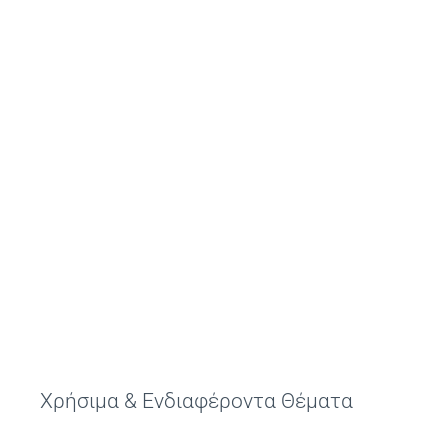
Συχνές Ερωτήσεις
Φωτογραφικό Υλικό & Videos
Επικοινωνία
Χρήσιμα & Ενδιαφέροντα Θέματα