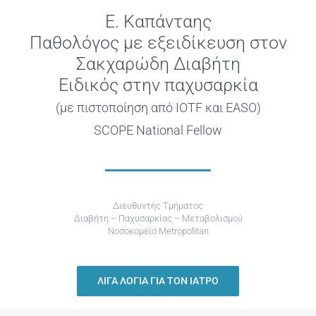
Συχνές Ερωτήσεις
E. Καπάνταης
Παθολόγος με εξειδίκευση στον
Φωτογραφικό Υλικό & Videos
Σακχαρώδη Διαβήτη
Ειδικός στην παχυσαρκία
(με πιστοποίηση από IOTF και EASO)
Επικοινωνία
SCOPE National Fellow
Διευθυντής Τμήματος
Διαβήτη – Παχυσαρκίας – Μεταβολισμού
Νοσοκομείο Metropolitan
ΛΊΓΑ ΛΌΓΙΑ ΓΙΑ ΤΟΝ ΙΑΤΡΌ