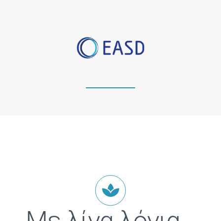
Με λίγα λόγια…