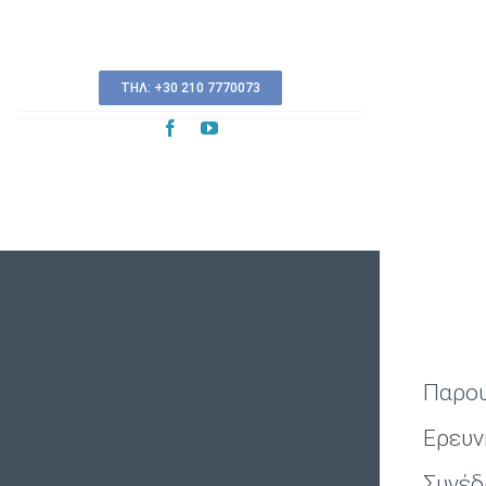
ΤΗΛ: +30 210 7770073
Παρου
Ερευν
Συνέδ