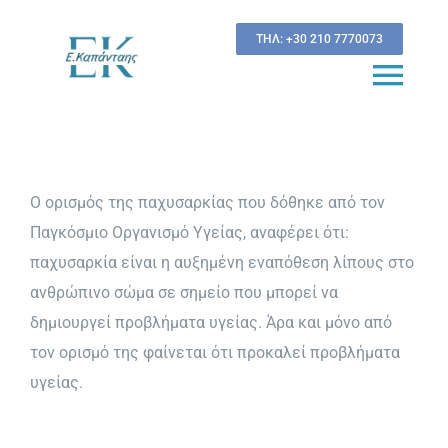
Μετάβαση
ΤΗΛ: +30 210 7770073
στο
περιεχόμενο
Togg
Navi
Βιογραφικό
Ο ορισμός της παχυσαρκίας που δόθηκε από τον
Νέα & Εξελίξεις
Παγκόσμιο Οργανισμό Υγείας, αναφέρει ότι:
στην Παχυσαρκία
παχυσαρκία είναι η αυξημένη εναπόθεση λίπους στο
ανθρώπινο σώμα σε σημείο που μπορεί να
Υπολογισμός Δείκτη Μάζας Σώματος
δημιουργεί προβλήματα υγείας. Άρα και μόνο από
τον ορισμό της φαίνεται ότι προκαλεί προβλήματα
Υπολογισμός κινδύνου
υγείας.
εμφάνισης Διαβήτη τύπου 2