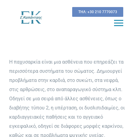
Μετάβαση
ΤΗΛ: +30 210 7770073
στο
περιεχόμενο
Togg
Navi
Βιογραφικό
Η παχυσαρκία είναι μια ασθένεια που επηρεάζει τα
Νέα & Εξελίξεις
περισσότερα συστήματα του σώματος. Δημιουργεί
στην Παχυσαρκία
προβλήματα στην καρδιά, στο συκώτι, στα νεφρά,
στις αρθρώσεις, στο αναπαραγωγικό σύστημα κλπ.
Υπολογισμός Δείκτη Μάζας Σώματος
Οδηγεί σε μια σειρά από άλλες ασθένειες, όπως ο
διαβήτης τύπου 2, η υπέρταση, οι δυσλιπιδαιμίες, οι
Υπολογισμός κινδύνου
καρδιαγγειακές παθήσεις και το αγγειακό
εμφάνισης Διαβήτη τύπου 2
εγκεφαλικό, οδηγεί σε διάφορες μορφές καρκίνου,
καθώς και σε προβλήματα ψυχικής υγείας.