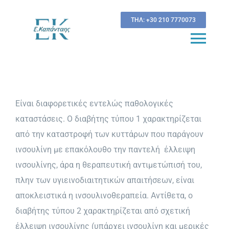
Μετάβαση
ΤΗΛ: +30 210 7770073
στο
περιεχόμενο
Togg
Navi
Βιογραφικό
Είναι διαφορετικές εντελώς παθολογικές
Νέα & Εξελίξεις
καταστάσεις. Ο διαβήτης τύπου 1 χαρακτηρίζεται
στην Παχυσαρκία
από την καταστροφή των κυττάρων που παράγουν
ινσουλίνη με επακόλουθο την παντελή έλλειψη
Υπολογισμός Δείκτη Μάζας Σώματος
ινσουλίνης, άρα η θεραπευτική αντιμετώπισή του,
πλην των υγιεινοδιαιτητικών απαιτήσεων, είναι
Υπολογισμός κινδύνου
αποκλειστικά η ινσουλινοθεραπεία. Αντίθετα, ο
εμφάνισης Διαβήτη τύπου 2
διαβήτης τύπου 2 χαρακτηρίζεται από σχετική
έλλειψη ινσουλίνης (υπάρχει ινσουλίνη και μερικές