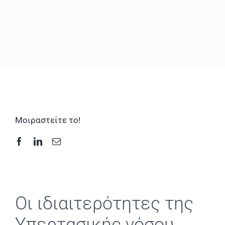
Συχνές Ερωτήσεις
Φωτογραφικό Υλικό & Videos
Επικοινωνία
Μοιραστείτε το!
Oι ιδιαιτερότητες της
Yπερτασικής νόσου