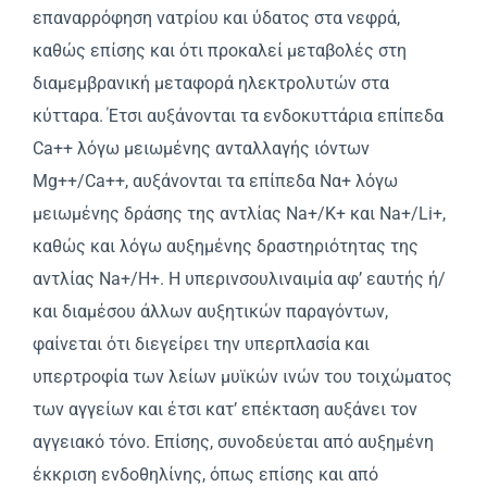
επαναρρόφηση νατρίου και ύδατος στα νεφρά,
καθώς επίσης και ότι προκαλεί μεταβολές στη
διαμεμβρανική μεταφορά ηλεκτρολυτών στα
κύτταρα. Έτσι αυξάνονται τα ενδοκυττάρια επίπεδα
Ca++ λόγω μειωμένης ανταλλαγής ιόντων
Mg++/Ca++, αυξάνονται τα επίπεδα Nα+ λόγω
μειωμένης δράσης της αντλίας Na+/K+ και Na+/Li+,
καθώς και λόγω αυξημένης δραστηριότητας της
αντλίας Na+/H+. H υπερινσουλιναιμία αφ’ εαυτής ή/
και διαμέσου άλλων αυξητικών παραγόντων,
φαίνεται ότι διεγείρει την υπερπλασία και
υπερτροφία των λείων μυϊκών ινών του τοιχώματος
των αγγείων και έτσι κατ’ επέκταση αυξάνει τον
αγγειακό τόνο. Eπίσης, συνοδεύεται από αυξημένη
έκκριση ενδοθηλίνης, όπως επίσης και από