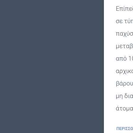
Επίπε
σε τύ
παχύσ
μεταβ
από 1
αρχικ
βάρου
μη δι
άτομα
ΠΕΡΙΣΣ