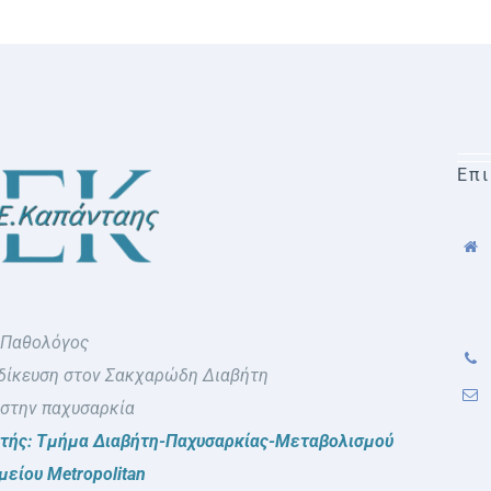
Επι
 Παθολόγος
δίκευση στον Σακχαρώδη Διαβήτη
 στην παχυσαρκία
ντής: Τμήμα Διαβήτη-Παχυσαρκίας-Μεταβολισμού
είου Metropolitan