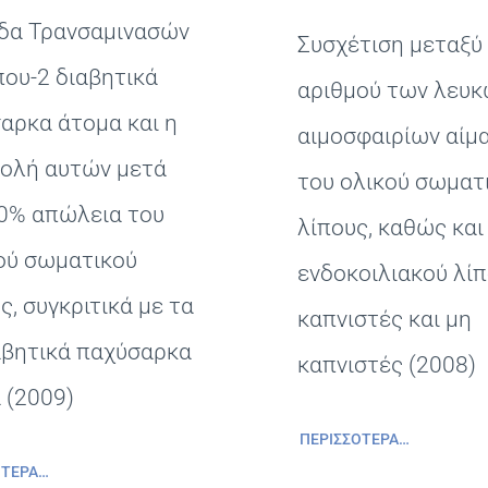
δα Τρανσαμινασών
Συσχέτιση μεταξύ
που-2 διαβητικά
αριθμού των λευ
αρκα άτομα και η
αιμοσφαιρίων αίμα
ολή αυτών μετά
του ολικού σωματ
0% απώλεια του
λίπους, καθώς και
ού σωματικού
ενδοκοιλιακού λίπ
ς, συγκριτικά με τα
καπνιστές και μη
αβητικά παχύσαρκα
καπνιστές (2008)
 (2009)
ΠΕΡΙΣΣΌΤΕΡΑ…
ΌΤΕΡΑ…