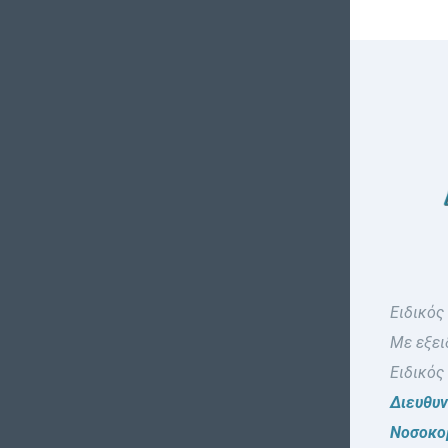
Ειδικός
Με εξει
Ειδικός
Διευθυ
Νοσοκομ