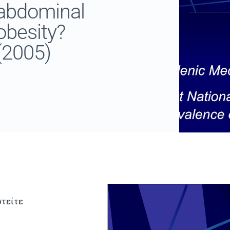
abdominal
obesity?
(2005)
τείτε