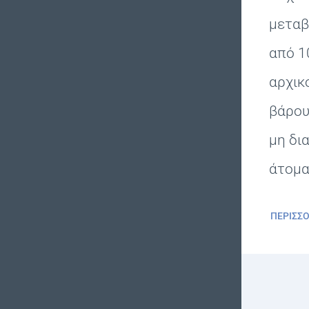
μεταβ
από 1
αρχικ
βάρου
μη δι
άτομα
ΠΕΡΙΣΣ