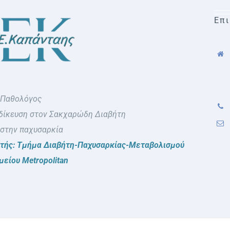
Επι
 Παθολόγος
δίκευση στον Σακχαρώδη Διαβήτη
 στην παχυσαρκία
ντής: Τμήμα Διαβήτη-Παχυσαρκίας-Μεταβολισμού
είου Metropolitan