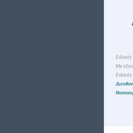
Ειδικός
Με εξει
Ειδικός
Διευθυ
Νοσοκομ