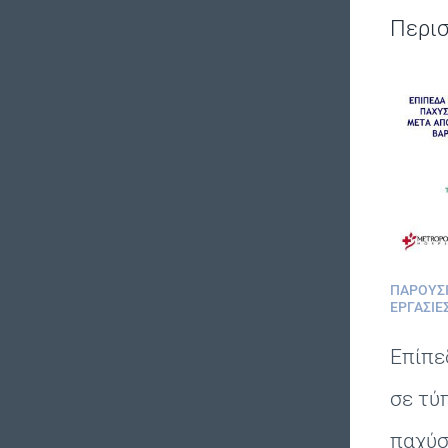
Περι
ΠΑΡΟΥΣΙ
ΕΡΓΑΣΊΕ
Επίπε
σε τύ
παχύσ