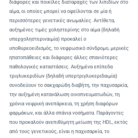
διάφορες και ποικίλες διαταραχές των λιπιδίων στο
αίμα, οι οποίες μπορεί να οφείλονται σε μία ή
περισσότερες γενετικές ανωμαλίες. Aντίθετα,
αυξημένες τιμές χοληστερίνης στο αίμα (δηλαδή
υπερχοληστεριναιμία) προκαλεί ο
υποθυρεοειδισμός, το νεφρωσικό σύνδρομο, μερικές
ηπατοπάθειες και διάφορες άλλες σπανιότερες
παθολογικές καταστάσεις. Aυξημένα επίπεδα
τριγλυκεριδίων (δηλαδή υπερτριγλυκεριδαιμία)
συνοδεύουν το σακχαρώδη διαβήτη, την παχυσαρκία,
την αυξημένη κατανάλωση οινοπνευματωδών, τη
χρόνια νεφρική ανεπάρκεια, τη χρήση διαφόρων
φαρμάκων, και άλλα σπάνια νοσήματα. Παράγοντες
που προκαλούν ανεπιθύμητη μείωση της HDL, εκτός
από τους γενετικούς, είναι η παχυσαρκία, το