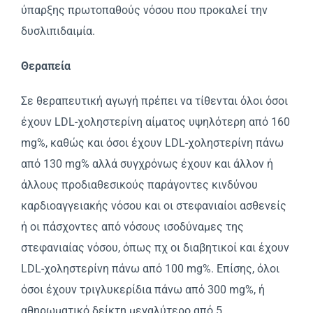
ύπαρξης πρωτοπαθούς νόσου που προκαλεί την
δυσλιπιδαιμία.
Θεραπεία
Σε θεραπευτική αγωγή πρέπει να τίθενται όλοι όσοι
έχουν LDL-χοληστερίνη αίματος υψηλότερη από 160
mg%, καθώς και όσοι έχουν LDL-χοληστερίνη πάνω
από 130 mg% αλλά συγχρόνως έχουν και άλλον ή
άλλους προδιαθεσικούς παράγοντες κινδύνου
καρδιοαγγειακής νόσου και οι στεφανιαίοι ασθενείς
ή οι πάσχοντες από νόσους ισοδύναμες της
στεφανιαίας νόσου, όπως πχ οι διαβητικοί και έχουν
LDL-χοληστερίνη πάνω από 100 mg%. Eπίσης, όλοι
όσοι έχουν τριγλυκερίδια πάνω από 300 mg%, ή
αθηρωματικό δείκτη μεγαλύτερο από 5.