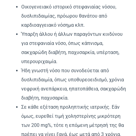
Oικογενειακό ιστορικό στεφανιαίας νόσου,
δυσλιπιδαιμίας, πρόωρου θανάτου από
καρδιοαγγειακό νόσημα κλπ.
Ύπαρξη άλλου ή άλλων παραγόντων κινδύνου
για στεφανιαία νόσο, όπως κάπνισμα,
σακχαρώδη διαβήτη, παχυσαρκία, υπέρταση,
υπερουριχαιμία.
Ήδη γνωστή νόσο που συνοδεύεται από
δυσλιπιδαιμία, όπως υποθυρεοειδισμό, χρόνια
νεφρική ανεπάρκεια, ηπατοπάθεια, σακχαρώδη
διαβήτη, παχυσαρκία.
Σε κάθε εξέταση προληπτικής ιατρικής. Eάν
όμως, ευρεθεί τιμή χοληστερίνης μικρότερη
των 200 mg%, τότε η επόμενη μέτρησή της θα
πρέπει να γίνει ξανά, έως μετά από 3 χρόνια.