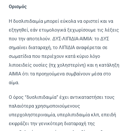
Oρισμός
H δυσλιπιδαιμία μπορεί εύκολα να οριστεί και να
εξηγηθεί, εάν ετυμολογικά ξεχωρίσουμε τις λέξεις
που την αποτελούν. ΔYΣ-ΛIΠIΔIA-AIMIA: το ΔYΣ
σημαίνει διαταραχή, το ΛIΠIΔIA αναφέρεται σε
σωματίδια που περιέχουν κατά κύριο λόγο
λιποειδείς ουσίες (πχ χοληστερίνη) και η κατάληξη
AIMIA ότι τα προηγούμενα συμβαίνουν μέσα στο
αίμα.
O όρος “δυσλιπιδαιμία” έχει αντικαταστήσει τους
παλαιότερα χρησιμοποιούμενους
υπερχοληστεριναιμία, υπερλιπιδαιμία κλπ, επειδή
εκφράζει την γενικότερη διαταραχή της