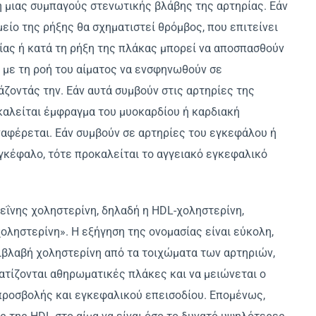
 μιας συμπαγούς στενωτικής βλάβης της αρτηρίας. Εάν
μείο της ρήξης θα σχηματιστεί θρόμβος, που επιτείνει
ίας ή κατά τη ρήξη της πλάκας μπορεί να αποσπασθούν
 με τη ροή του αίματος να ενσφηνωθούν σε
ζοντάς την. Εάν αυτά συμβούν στις αρτηρίες της
καλείται έμφραγμα του μυοκαρδίου ή καρδιακή
αφέρεται. Εάν συμβούν σε αρτηρίες του εγκεφάλου ή
γκέφαλο, τότε προκαλείται το αγγειακό εγκεφαλικό
ΐνης χοληστερίνη, δηλαδή η HDL-χοληστερίνη,
οληστερίνη». Η εξήγηση της ονομασίας είναι εύκολη,
ιβλαβή χοληστερίνη από τα τοιχώματα των αρτηριών,
ατίζονται αθηρωματικές πλάκες και να μειώνεται ο
προσβολής και εγκεφαλικού επεισοδίου. Επομένως,