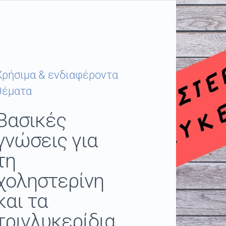
Χρήσιμα & ενδιαφέροντα
θέματα
Βασικές
γνώσεις για
τη
χοληστερίνη
και τα
τριγλυκερίδια