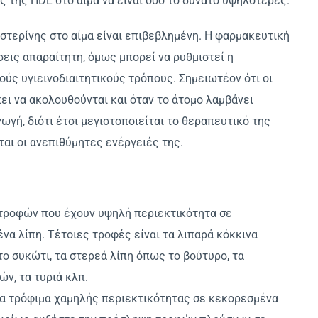
μές της HDL στο αίμα να είναι όσο το δυνατό υψηλότερες.
τερίνης στο αίμα είναι επιβεβλημένη. Η φαρμακευτική
εις απαραίτητη, όμως μπορεί να ρυθμιστεί η
ούς υγιεινοδιαιτητικούς τρόπους. Σημειωτέον ότι οι
πει να ακολουθούνται και όταν το άτομο λαμβάνει
ωγή, διότι έτσι μεγιστοποιείται το θεραπευτικό της
αι οι ανεπιθύμητες ενέργειές της.
τροφών που έχουν υψηλή περιεκτικότητα σε
να λίπη. Τέτοιες τροφές είναι τα λιπαρά κόκκινα
το συκώτι, τα στερεά λίπη όπως το βούτυρο, τα
ών, τα τυριά κλπ.
α τρόφιμα χαμηλής περιεκτικότητας σε κεκορεσμένα