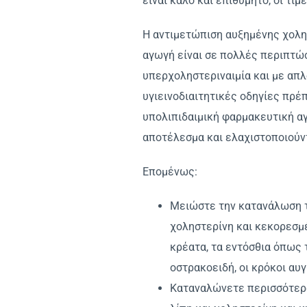
είναι καλό και επιθυμητό, οι τι
Η αντιμετώπιση αυξημένης χολησ
αγωγή είναι σε πολλές περιπτώσ
υπερχοληστεριναιμία και με απλ
υγιεινοδιαιτητικές οδηγίες πρέ
υπολιπιδαιμική φαρμακευτική αγ
αποτέλεσμα και ελαχιστοποιούντ
Επομένως:
Μειώστε την κατανάλωση 
χοληστερίνη και κεκορεσμέ
κρέατα, τα εντόσθια όπως 
οστρακοειδή, οι κρόκοι αυγ
Καταναλώνετε περισσότερ