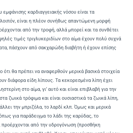
 εμφάνισης καρδιαγγειακής νόσου είναι τα
α λοιπόν, είναι η πλέον συνήθως απαντώμενη μορφή
έρχονται από την τροφή, αλλά μπορεί και τα συνθέτει
ψηλές τιμές τριγλυκεριδίων στο αίμα έχουν πολύ συχνά
ατα, πάσχουν από σακχαρώδη διαβήτη ή έχουν επίσης
μο ότι θα πρέπει να αναφερθούν μερικά βασικά στοιχεία
ουν διάφορα είδη λίπους. Τα κεκορεσμένα λίπη έχει
στερίνη στο αίμα, γι’ αυτό και είναι επιβλαβή για την
στα ζωικά τρόφιμα και είναι ουσιαστικά τα ζωικά λίπη,
λλει την μπριζόλα, το λαρδί κλπ. Όμως και μερικά
όπως για παράδειγμα το λάδι της καρύδας, το
ρά προέρχονται από την υδρογόνωση (προσθήκη