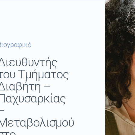
Βιογραφικό
Διευθυντής
του Τμήματος
Διαβήτη –
Παχυσαρκίας
–
Μεταβολισμού
στο