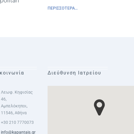
politan
ΠΕΡΙΣΣΌΤΕΡΑ…
κοινωνία
Διεύθυνση Ιατρείου
Λεωφ. Κηφισίας
46,
Αμπελόκηποι,
11546, Αθήνα
+30 210 7770073
info@kapantais.gr