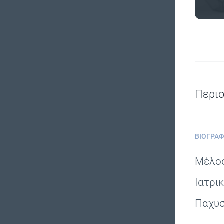
Περι
ΒΙΟΓΡΑΦ
Μέλος
Ιατρι
Παχυσ