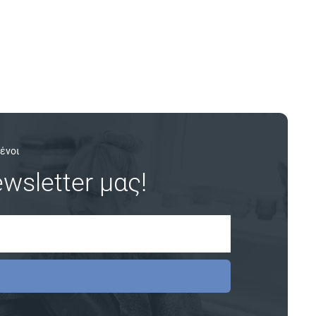
ένοι
wsletter μας!